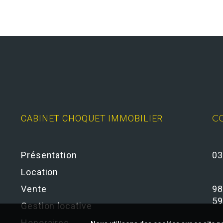
CABINET CHOQUET IMMOBILIER
C
Présentation
03
Location
Vente
98
59
Gestion locative
Honoraires