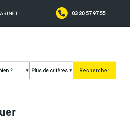
03 20 57 97 55
CABINET
uer