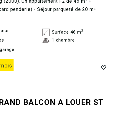
g (2000), Un appartement F2 de 46 m² +
acard penderie) - Séjour parqueté de 20 m²
seur
2
Surface 46 m
es
1 chambre
garage
 mois
GRAND BALCON A LOUER
ST