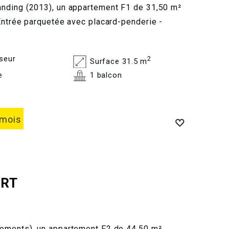
nding (2013), un appartement F1 de 31,50 m²
Entrée parquetée avec placard-penderie -
seur
2
Surface 31.5 m
e
1 balcon
 mois
RT
ements), un appartement F2 de 44,50 m².