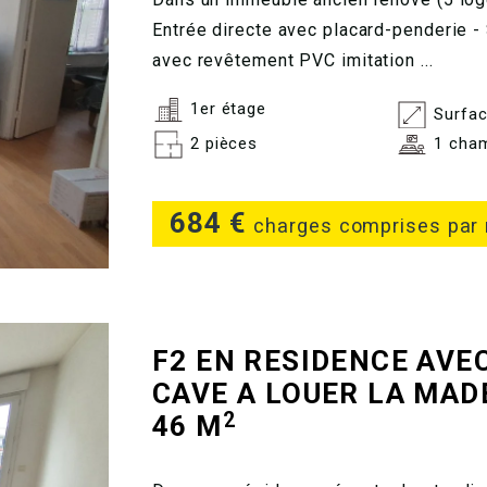
Entrée directe avec placard-penderie -
avec revêtement PVC imitation ...
1er étage
Surfac
2 pièces
1 cha
684 €
charges comprises par
F2 EN RESIDENCE AVE
CAVE A LOUER
LA MAD
2
46 M