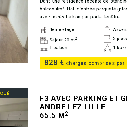
Dans une résidence récente de standin
balcon 4m². Hall d'entrée parqueté (pl
avec accès balcon par porte fenêtre ...
4ème étage
Ascen
2 pièc
2
Séjour 20 m
1 balcon
1 box/
828 €
charges comprises par
F3 AVEC PARKING ET 
ANDRE LEZ LILLE
2
65.5 M