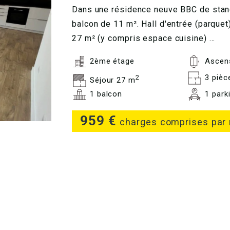
Dans une résidence neuve BBC de stand
balcon de 11 m². Hall d'entrée (parque
27 m² (y compris espace cuisine) ...
2ème étage
Ascen
3 pièc
2
Séjour 27 m
1 balcon
1 parki
959 €
charges comprises par