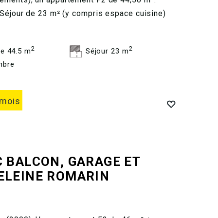
 Séjour de 23 m² (y compris espace cuisine)
2
2
e 44.5 m
Séjour 23 m
mbre
 mois
C BALCON, GARAGE ET
ELEINE ROMARIN