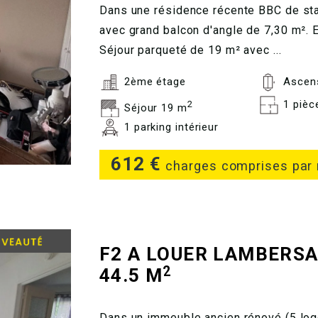
Dans une résidence récente BBC de sta
avec grand balcon d'angle de 7,30 m². 
Séjour parqueté de 19 m² avec ...
2ème étage
Ascen
1 pièc
2
Séjour 19 m
1 parking intérieur
612 €
charges comprises par
F2 A LOUER
LAMBERSA
2
44.5 M
Dans un immeuble ancien rénové (5 log