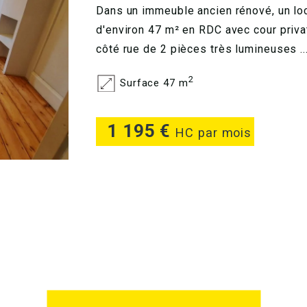
Dans un immeuble ancien rénové, un lo
d'environ 47 m² en RDC avec cour privat
côté rue de 2 pièces très lumineuses ..
2
Surface 47 m
1 195 €
HC par mois