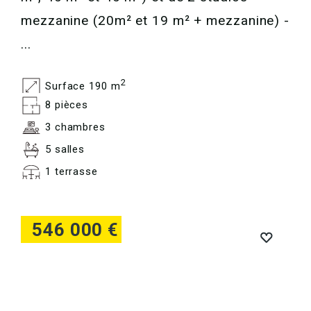
mezzanine (20m² et 19 m² + mezzanine) -
...
2
Surface 190 m
8 pièces
3 chambres
5 salles
1 terrasse
546 000 €