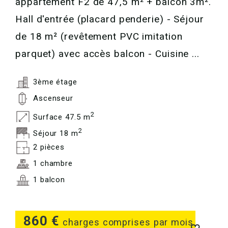
appartement F2 de 47,5 m² + balcon 3m².
Hall d'entrée (placard penderie) - Séjour
de 18 m² (revêtement PVC imitation
parquet) avec accès balcon - Cuisine ...
3ème étage
Ascenseur
2
Surface 47.5 m
2
Séjour 18 m
2 pièces
1 chambre
1 balcon
860 €
charges comprises par mois