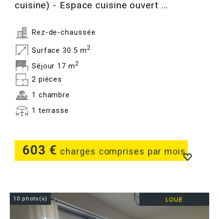
cuisine) - Espace cuisine ouvert ...
Rez-de-chaussée
2
Surface 30.5 m
2
Séjour 17 m
2 pièces
1 chambre
1 terrasse
603 €
charges comprises par mois
10 photo(s)