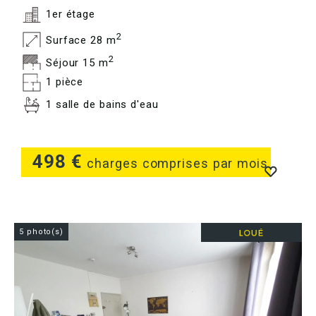
1er étage
2
Surface 28 m
2
Séjour 15 m
1 pièce
1 salle de bains d'eau
498 €
charges comprises par mois
5 photo(s)