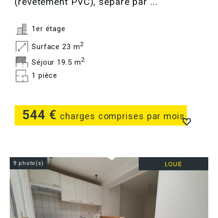
(revêtement PVC), séparé par ...
1er étage
2
Surface 23 m
2
Séjour 19.5 m
1 pièce
544 €
charges comprises par mois
9 photo(s)