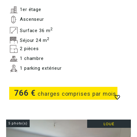
1er étage
Ascenseur
2
Surface 36 m
2
Séjour 24 m
2 pièces
1 chambre
1 parking extérieur
766 €
charges comprises par mois
5 photo(s)