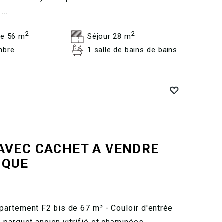
...
2
2
e 56 m
Séjour 28 m
mbre
1 salle de bains de bains
AVEC CACHET A VENDRE
IQUE
partement F2 bis de 67 m² - Couloir d'entrée
 parquet ancien vitrifié et cheminées