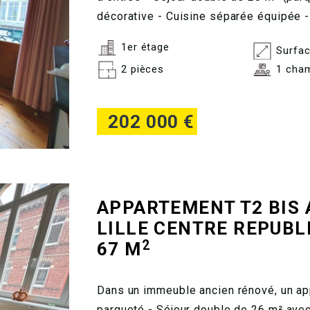
décorative - Cuisine séparée équipée - 
1er étage
Surfac
2 pièces
1 cha
202 000 €
APPARTEMENT T2 BIS 
LILLE CENTRE REPUBL
2
67 M
Dans un immeuble ancien rénové, un ap
parqueté - Séjour double de 26 m² avec