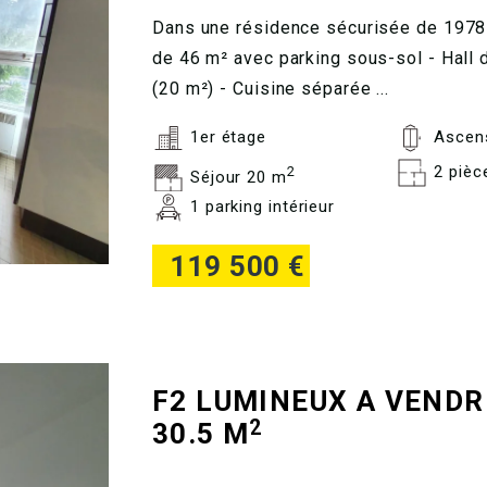
Dans une résidence sécurisée de 1978 
de 46 m² avec parking sous-sol - Hall d
(20 m²) - Cuisine séparée ...
1er étage
Ascen
2 pièc
2
Séjour 20 m
1 parking intérieur
119 500 €
F2 LUMINEUX A VENDR
2
30.5 M