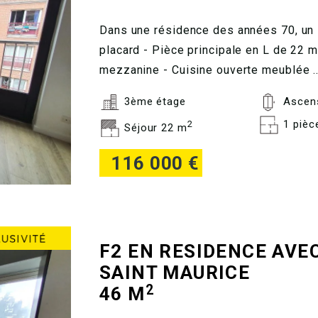
Dans une résidence des années 70, un s
placard - Pièce principale en L de 22 
mezzanine - Cuisine ouverte meublée ..
3ème étage
Ascen
1 pièc
2
Séjour 22 m
116 000 €
F2 EN RESIDENCE AVE
SAINT MAURICE
2
46 M