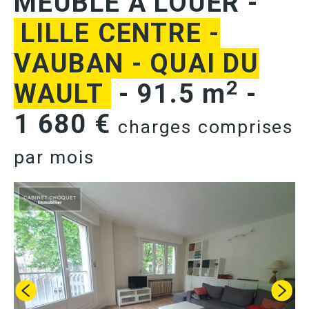
MEUBLE A LOUER
-
LILLE CENTRE -
VAUBAN - QUAI DU
2
WAULT
-
91.5 m
-
1 680 €
charges comprises
par mois