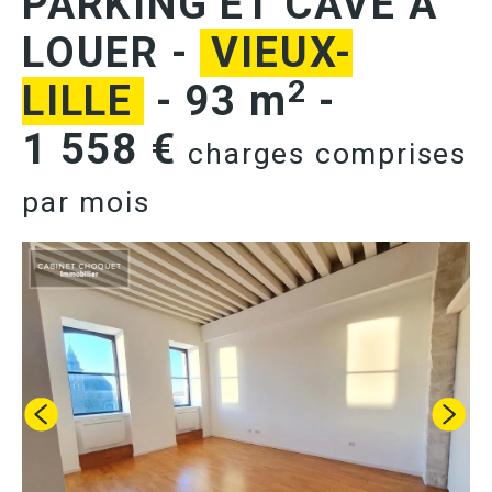
PARKING ET CAVE A
LOUER
-
VIEUX-
2
LILLE
-
93 m
-
1 558 €
charges comprises
par mois