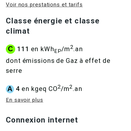
Voir nos prestations et tarifs
Classe énergie et classe
climat
2
C
111
en kWh
/m
.an
EP
dont émissions de Gaz à effet de
serre
2
2
A
4
en kgeq CO
/m
.an
En savoir plus
Connexion internet