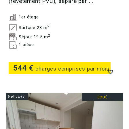
(revêtement PVC), séparé par ...
1er étage
2
Surface 23 m
2
Séjour 19.5 m
1 pièce
544 €
charges comprises par mois
9 photo(s)