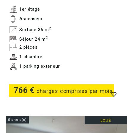
1er étage
Ascenseur
2
Surface 36 m
2
Séjour 24 m
2 pièces
1 chambre
1 parking extérieur
766 €
charges comprises par mois
5 photo(s)