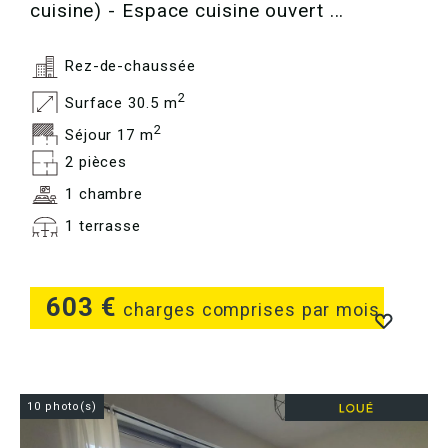
cuisine) - Espace cuisine ouvert ...
Rez-de-chaussée
2
Surface 30.5 m
2
Séjour 17 m
2 pièces
1 chambre
1 terrasse
603 €
charges comprises par mois
10 photo(s)