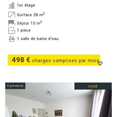
1er étage
2
Surface 28 m
2
Séjour 15 m
1 pièce
1 salle de bains d'eau
498 €
charges comprises par mois
5 photo(s)