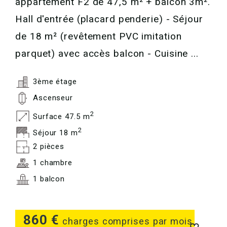
appartement F2 de 47,5 m² + balcon 3m².
Hall d'entrée (placard penderie) - Séjour
de 18 m² (revêtement PVC imitation
parquet) avec accès balcon - Cuisine ...
3ème étage
Ascenseur
2
Surface 47.5 m
2
Séjour 18 m
2 pièces
1 chambre
1 balcon
860 €
charges comprises par mois