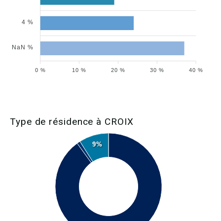
4 %
NaN %
0 %
10 %
20 %
30 %
40 %
Type de résidence à CROIX
9%