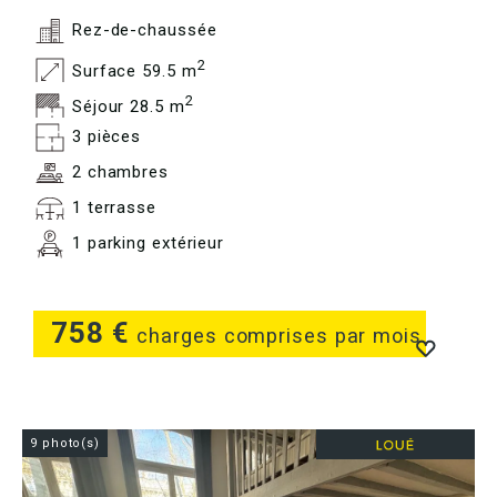
Rez-de-chaussée
2
Surface 59.5 m
2
Séjour 28.5 m
3 pièces
2 chambres
1 terrasse
1 parking extérieur
758 €
charges comprises par mois
9 photo(s)