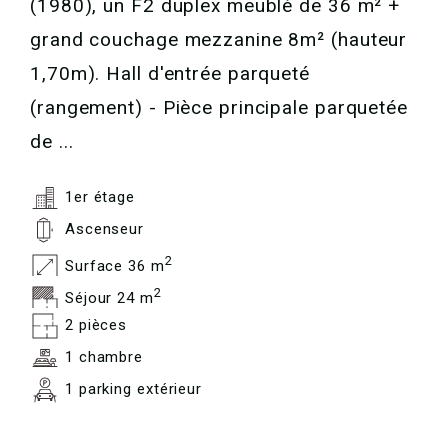
(1980), un F2 duplex meublé de 36 m² +
grand couchage mezzanine 8m² (hauteur
1,70m). Hall d'entrée parqueté
(rangement) - Pièce principale parquetée
de ...
1er étage
Ascenseur
2
Surface 36 m
2
Séjour 24 m
2 pièces
1 chambre
1 parking extérieur