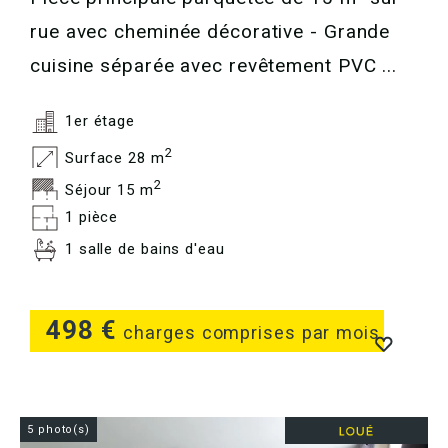
rue avec cheminée décorative - Grande
cuisine séparée avec revêtement PVC ...
1er étage
2
Surface 28 m
2
Séjour 15 m
1 pièce
1 salle de bains d'eau
498 €
charges comprises par mois
5 photo(s)