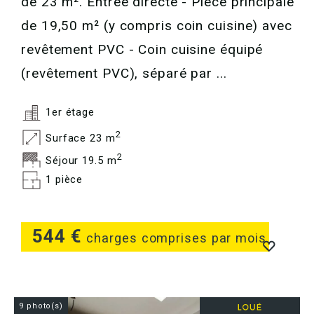
de 23 m². Entrée directe - Pièce principale
de 19,50 m² (y compris coin cuisine) avec
revêtement PVC - Coin cuisine équipé
(revêtement PVC), séparé par ...
1er étage
2
Surface 23 m
2
Séjour 19.5 m
1 pièce
544 €
charges comprises par mois
9 photo(s)